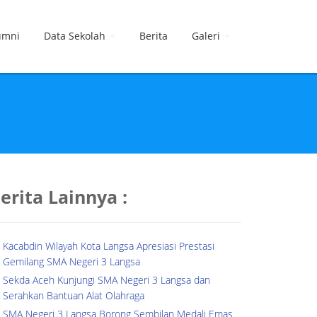
umni
Data Sekolah
Berita
Galeri
erita Lainnya :
Kacabdin Wilayah Kota Langsa Apresiasi Prestasi
Gemilang SMA Negeri 3 Langsa
Sekda Aceh Kunjungi SMA Negeri 3 Langsa dan
Serahkan Bantuan Alat Olahraga
SMA Negeri 3 Langsa Borong Sembilan Medali Emas