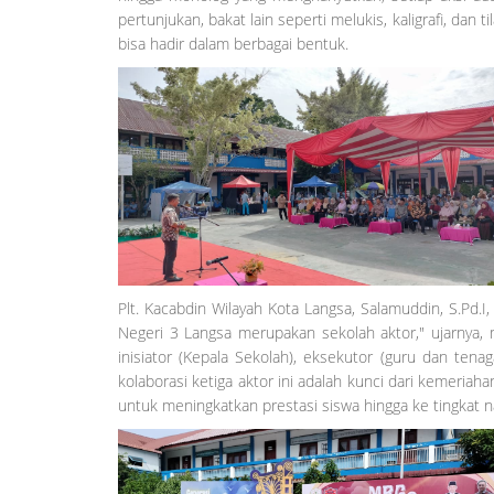
pertunjukan, bakat lain seperti melukis, kaligrafi, d
bisa hadir dalam berbagai bentuk.
Plt. Kacabdin Wilayah Kota Langsa, Salamuddin, S.Pd.I
Negeri 3 Langsa merupakan sekolah aktor," ujarnya,
inisiator (Kepala Sekolah), eksekutor (guru dan tenaga
kolaborasi ketiga aktor ini adalah kunci dari kemeriah
untuk meningkatkan prestasi siswa hingga ke tingkat n