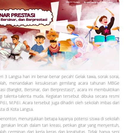
3 Langsa hari ini benar-benar pecah! Gelak tawa, sorak sorai,
olah, menandakan kesuksesan gemilang acara tahunan MBGe
i (Bangkit, Bersinar, dan Berprestasi)", acara ini membuktikan
 talenta-talenta muda. Kegiatan tersebut dibuka secara resmi
d.I, M.Pd.I. Acara tersebut juga dihadiri oleh sekolah imbas dari
ta di Kota Langsa.
nonton, menunjukkan betapa kayanya potensi siswa di sekolah
 gerakan lincah dalam tari kreasi, petikan gitar yang menyentuh,
ah cerminan dari kerja keras dan kreativitas. Tidak hanya seni