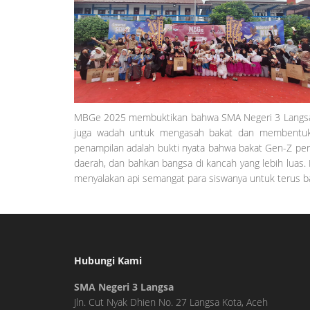
MBGe 2025 membuktikan bahwa SMA Negeri 3 Langsa 
juga wadah untuk mengasah bakat dan membentuk k
penampilan adalah bukti nyata bahwa bakat Gen-Z pe
daerah, dan bahkan bangsa di kancah yang lebih luas. 
menyalakan api semangat para siswanya untuk terus ban
Hubungi Kami
SMA Negeri 3 Langsa
Jln. Cut Nyak Dhien No. 27 Langsa Kota, Aceh