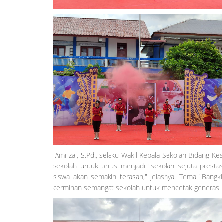
Amrizal, S.Pd., selaku Wakil Kepala Sekolah Bidang
sekolah untuk terus menjadi "sekolah sejuta prestas
siswa akan semakin terasah," jelasnya. Tema "Bangki
cerminan semangat sekolah untuk mencetak generasi ya