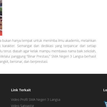
bukan hanya tempat untuk menimba ilmu akademis, melainkan
arakter. Semangat dan dedikasi yang terpancar dari setiap
rlu terus diasah agar kelak mampu membawa nama baik sekolah,
Melalui panggung "Binar Prestasi," SMA Negeri 3 Langsa berhasil
gkit, bersinar, dan berprestasi.
Link Terkait
Lo
Video Profil SMA Negeri 3 Langsa
Video Satpastig