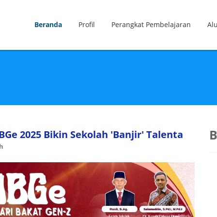
Beranda
Profil
Perangkat Pembelajaran
Al
B
Ge 2025 Bikin Sekolah 'Banjir' Talenta
ah