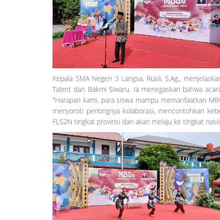
Kepala SMA Negeri 3 Langsa, Rusli, S.Ag., menjelas
Talent dan Bakmi Siwaru. Ia menegaskan bahwa acara 
"Harapan kami, para siswa mampu memanfaatkan MBGe
menyoroti pentingnya kolaborasi, mencontohkan keber
FLS2N tingkat provinsi dan akan melaju ke tingkat nasi