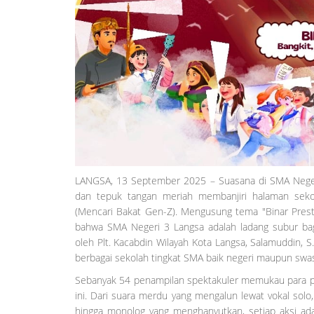
LANGSA, 13 September 2025 – Suasana di SMA Negeri 
dan tepuk tangan meriah membanjiri halaman sek
(Mencari Bakat Gen-Z). Mengusung tema "Binar Prestas
bahwa SMA Negeri 3 Langsa adalah ladang subur bagi
oleh Plt. Kacabdin Wilayah Kota Langsa, Salamuddin, S.P
berbagai sekolah tingkat SMA baik negeri maupun swas
Sebanyak 54 penampilan spektakuler memukau para pe
ini. Dari suara merdu yang mengalun lewat vokal solo,
hingga monolog yang menghanyutkan, setiap aksi adal