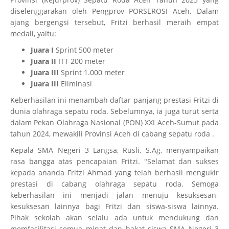
diselenggarakan oleh Pengprov PORSEROSI Aceh. Dalam
ajang bergengsi tersebut, Fritzi berhasil meraih empat
medali, yaitu:
Juara I
Sprint 500 meter
Juara II
ITT 200 meter
Juara III
Sprint 1.000 meter
Juara III
Eliminasi
Keberhasilan ini menambah daftar panjang prestasi Fritzi di
dunia olahraga sepatu roda. Sebelumnya, ia juga turut serta
dalam Pekan Olahraga Nasional (PON) XXI Aceh-Sumut pada
tahun 2024, mewakili Provinsi Aceh di cabang sepatu roda .
Kepala SMA Negeri 3 Langsa, Rusli, S.Ag, menyampaikan
rasa bangga atas pencapaian Fritzi. "Selamat dan sukses
kepada ananda Fritzi Ahmad yang telah berhasil mengukir
prestasi di cabang olahraga sepatu roda. Semoga
keberhasilan ini menjadi jalan menuju kesuksesan-
kesuksesan lainnya bagi Fritzi dan siswa-siswa lainnya.
Pihak sekolah akan selalu ada untuk mendukung dan
memfasilitasi semua minat dan bakat siswa SMA Negeri 3